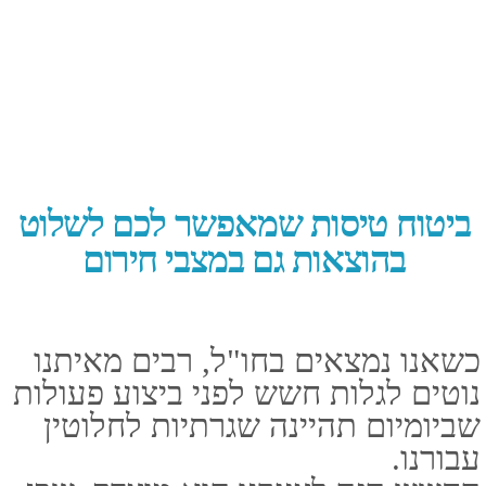
בהחזרים בדיעבד.
הלקוחות של פספורטכארד רגועים-
הם יודעים שדואגים להם, הצטרפו
אליהם.
טלפון: 03-5107777
נייד: 050-5346371
מייל: LIOR@LIOR-INS.CO.IL
כתובת: אלי ויזל 2 ראשל"צ
(במכללה למנהל) 7579806
ישראל
ימי פעילות: א' - ה' שעת פתיחה:
08:00 שעת סגירה: 18:00