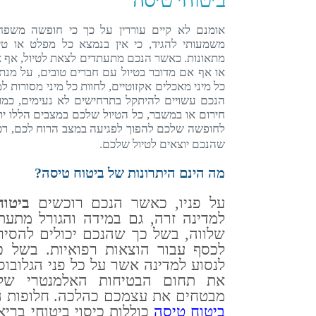
אומנם לא קיים עוררין על כך כי חופשה משפחת
משמעותי להגיד, כי אין בנמצא כל מפלט או טי
מתאונות. כאשר הנכם מתעתדים לצאת לטיול, אף א
או אף אם מדובר בטיול עם חברים טובים, על מנת 
כל מיני מאכלים אקזוטיים, לחוות כל מיני מסורות למ
הנכם עשויים להיתקל בתרחישים לא נעימים, כמו
חירום או במשבר, כל הטיול שלכם במצבים הללו ית
לחופשה שלכם להפוך לפגיעה במצב הרוח לכם, רכ
שהנכם יוצאים לטיול שלכם.
מה הינם היתרונות של ביטוח טיסה?
על פניו, כאשר הנכם רוכשים
ביטו
למדינה זרה, גם במידה והגורל מתעת
שלווה, בשל כך שהנכם יכולים להסיר
לכסף עבור הוצאות רפואיות. בשל כ
לנסוע למדינה אשר על כל פני הגלובו
את תחום הבטיחות האלמנטרי ש
מבטחים את עצמכם כהלכה. חלופות ה
ביטוח טיסה
כוללות כיסוי ביטוחי ברי