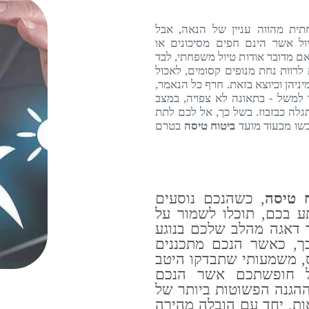
ית מהווה עניין של הנאה, אבל
ול אשר הינם חפים מסיכונים או
ם מדובר אודות טיול משפחתי, לבד
לרוות נחת מנופים קסומים, לאכול
יניהן וכיוצא בזאת. חרף כל הנאמר,
 למשל - בתאונה לא צפויה, במצב
גלה כבזבוז. בשל כך, אל לכם לתת
שו מבעוד מועד
ביטוח טיסה
בטרם
ח טיסה
, כשהנכם נוסעים
ע בכם, תוכלו לשמור על
 דאגה מהלב שלכם בנוגע
ך, כאשר הנכם מתכננים
ס, משמעותי שתבדקו היטב
ל חופשתכם אשר הנכם
הגנה הפשוטות ביותר של
אות, יחד עם הובלה מהירה