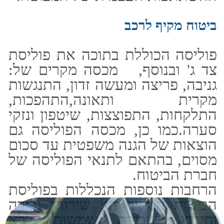
לרכישת ביטוח נסיעות מיידית
לחץ כאן​:
טלפון: 03-5107777