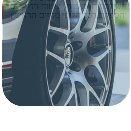
נייד: 050-5346371
מייל: LIOR@LIOR-INS.CO.IL
כתובת: אלי ויזל 2 ראשל"צ
(במכללה למנהל) 7579806
ישראל
ימי פעילות: א' - ה' שעת פתיחה:
08:00 שעת סגירה: 18:00
פספורטכארד
ביטוח נסיעות לחול
ביטוח טיסה
חברת ביטוח פספורטכארד
ביטוח רפואי לחו"ל