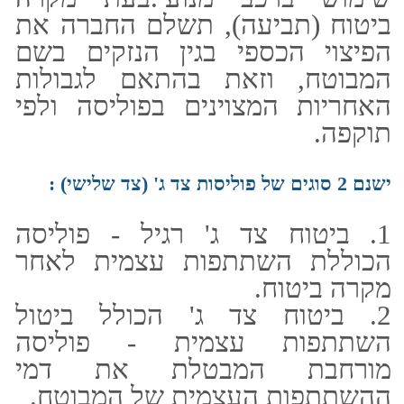
השתתפות עצמית - פוליסה
מורחבת המבטלת את דמי
ההשתתפות העצמית של המבוטח.
ביטוח מקיף לרכב
פוליסה הכוללת בתוכה את פוליסת
צד ג' ובנוסף, מכסה מקרים של:
גניבה, פריצה ומעשה זדון, התנגשות
מקרית ותאונה,התהפכות,
התלקחות, התפוצצות, שיטפון ונזקי
סערה.כמו כן, מכסה הפוליסה גם
הוצאות של הגנה משפטית עד סכום
מסוים, בהתאם לתנאי הפוליסה של
חברת הביטוח.
הרחבות נוספות הנכללות בפוליסת
הביטוח המקיף הן: שירותי גרירה
וחילוץ, שבירת שמשות ללא
השתתפות עצמית, ביטוח רדיו-דיסק
והספקת רכב חלופי מהיום הראשון.