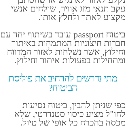
טלפון: 03-5107777
נייד: 050-5346371
מייל: LIOR@LIOR-INS.CO.IL
כתובת: אלי ויזל 2 ראשל"צ
(במכללה למנהל) 7579806