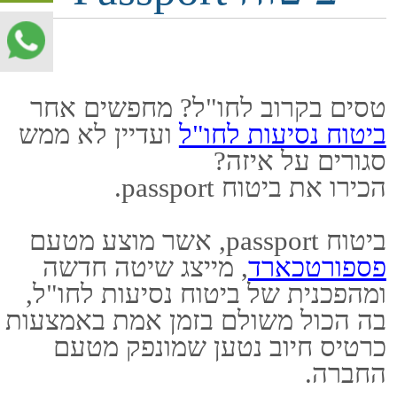
הכירו את ביטוח passport.
ביטוח passport, אשר מוצע מטעם
פספורטכארד
, מייצג שיטה חדשה
ומהפכנית של ביטוח נסיעות לחו"ל,
בה הכול משולם בזמן אמת באמצעות
כרטיס חיוב נטען שמונפק מטעם
החברה.
כאשר מפעילים את הביטוח, יש כיסוי
עבור אירועי בטיחות כאלו ואחרים
שיכולים להתרחש למבוטחים
השוהים בחו"ל.
הכיסוי כולל תרופות ותשלום
לרופאים במידת הצורך, וכן משיכות
כספומט במקרים בהם הכבודה
התעכבה בשדה.
ביטוח passport - כיצד מקבלים