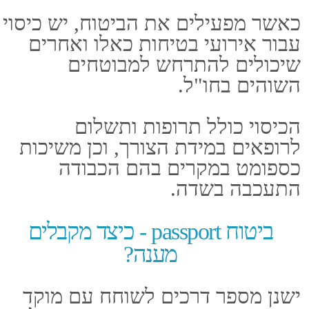
מענה?
ישנן מספר דרכים לשוחח עם מוקד
השירות בפספורטכארד, ביניהן טלפון,
וואטסאפ, פייסבוק ואפילו דרך
אפליקציה ייעודית שפותחה לטובת
העניין.
המשמעות היא שהשירות נגיש ומוצע
דרך הערוצים השונים, כך שכל אחד
יכול לבחור בדרך התקשורת הנוחה
לו.
מוקד השירות של פספורטכארד
זמין
לכלל המבוטחים במהלך כל שעות
היממה, ובכל יום בשנה.
נאבדתם? זקוקים לפינוי? ביטוח
passport מכסה
הביטוח מכסה כאמור על הטיפול בכל