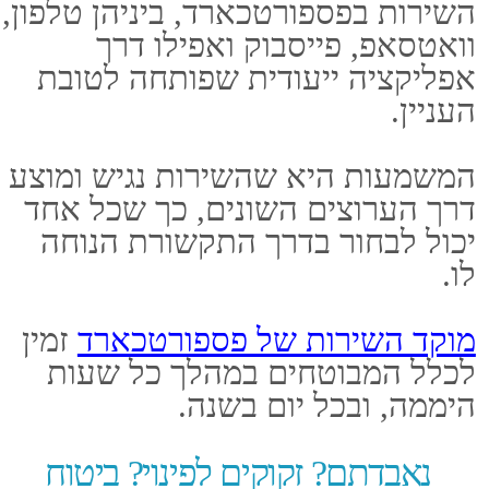
מני בעיות רפואיות שעלולות
להתעורר במהלך השהייה של
המבוטח בחו"ל, החל מתשלום
לרופאים וכלה בהטסה רפואית
שמטיסה את המבוטח מהיעד בו הוא
שוהה ארצה.
ישנם יעדים מסוימים שמצריכים
הרחבה של הפוליסה, זאת בהתאם
למטרת הנסיעה והאופי שלה.
פינוי אווירי
נוהגים לבצע פינוי אווירי עבור
מבוטחים שמצבם הרפואי הוא קריטי
ומוגדר כמצב חירום.
במצבים כאלו מבצעים הטסה רפואית
של המבוטח ארצה, הכוללת צוות
רפואי צמוד וציוד רפואי מתאים.
הפינוי מתרחש בהתאם לנסיבות של