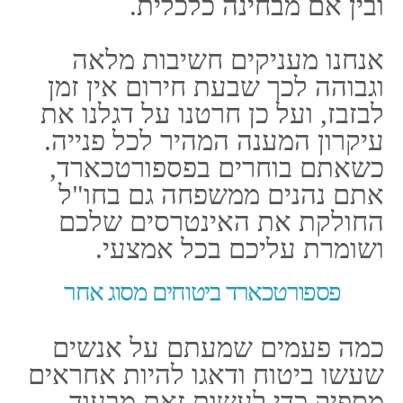
נותני השירות.
אין יותר מקום להפתעות או
לאותיות קטנות, יחד אנחנו
מתקדמים לסוג אחר של שירות,
כזה שבאמת עובד עבור הלקוח
ומביא אליו את התנאים הטובים
ביותר עבורו, מבלי שהלקוח ייאלץ
להתפשר או לשלם יותר רק כדי
לקבל שירות שהוא זכאי לו מראש.
על מנת להביא את הטוב ביותר
עבורכם, יצרנו את פספורטכארד
ביטוח שמעניק לכם את החוויה
המקצועית והישירה ביותר.
הצטרפו אלינו ותיהנו מביטוח
שתמיד זמין עבורכם באמצעות
אפליקציה, בה הכל נגיש ושקוף,
כולל כל פרטי הפוליסה ופרטיכם
אישיים. עם האפליקציה שלנו
תוכלו לשלם עבור שירותים שונים