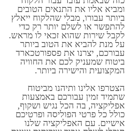
טיפול רפואי.
מה הוא למעשה פספורטכארד
ביטוח?
בעצם, פספורטכארד ביטוח הינו
כינוי של ביטוי נסיעות עבור חוץ
לארץ של חברת דיויד שילד והן של
חברת הפניקס. מה שמיוחד בתוך
הביטוח הלה הינו כי מוענק בידכם
כרטיס מגנטי, באופן דומה אל
כרטיס אשראי, אשר נקרא
פספורט כארד.
ביחד עם הכרטיס הנ"ל הנכם
עשויים לשלם בתוך רחבי תבל
בשביל שירותים אשר הביטוח
שלכם מכסה וכן ללא להוציא כל
סכום מן ההון הפרטי שלכם.
במידה והדבר נשמע עבורכם קל
מדי, כי אז אינכם טועים, הדבר אכן