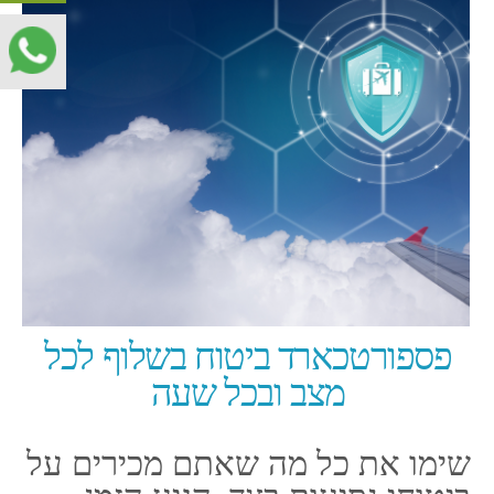
פספורטכארד ביטוח בשלוף לכל
מצב ובכל שעה
שימו את כל מה שאתם מכירים על
ביטוחי נסיעות בצד, הגיע הזמן
להתחדש ולקבל את פני הקדמה!
לא עוד ביטוחים מודפסים
ומקומטים תחובים עמוק בתיק
שארזתם לקראת הנסיעה, לא עוד
אישורים ומיילים שברגע האמת,
כשיש צורך לשלוף אותם בזריזות
צריך להעביר דקות ארוכות
וקריטיות בגלילה של תיבת המייל
שלכם. מהיום מתקדמים
לפספורטכארד
ביטוח לפני כל
יציאה מהארץ.