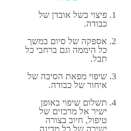
טלפון: 03-5107777
נייד: 050-5346371