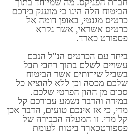
ראשונה הלך לעולמו.
היתכנות כי תוענק
בידכם אינפורמציה
הודות מרכז חירום
רפואי בתוך חוץ לארץ,
לוקישין של מרכז
בריאות או לחלופין בית
מרקחת דרך המוקד של
פספורטכארד ביטוח,
אשר הינו אקטיבי במשך
עשריםם וארבע שעות
ביום.
עזרה בתחום של
משפט.
מפעיל תמיכה בשפה
העברית.
תשלום של הוצאה