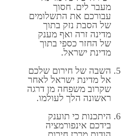
מייל: LIOR@LIOR-INS.CO.IL
כתובת: אלי ויזל 2 ראשל"צ
(במכללה למנהל) 7579806
ישראל
ימי פעילות: א' - ה' שעת פתיחה:
08:00 שעת סגירה: 18:00
פספורטכארד
ביטוח נסיעות לחול
ביטוח טיסה
חברת ביטוח פספורטכארד
ביטוח רפואי לחו"ל
האתר נבנה ע"י קידום פלוס
בניית אתרים
וקידום אתרים