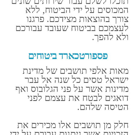
קל מדי. זו המעלה הכבירה של
פספורטכארד ביטוח לעומת
היריבים שלו.
במקום לבטח אתכם, להוציא
עלויות וגם כי יוענק עבורכם החזר
כספי בתום של תהליך, הנכם
פשוט מעבירים כרטיס מגנטי
מטעם חברת הביטוח, אשר מוטען
בהון שאותו הנכם צריכים עבור
דרישות של טיפול. בוודאי כי
הכרטיס פתוח עבור עשיית שימוש
אך ורק בתום אשר עדכנתם על
בעיה את חברת הביטוח.
הסגולות הרבות של פספורט כארד
ביטוח:
פיצוי בשל אובדן של
כבודה.