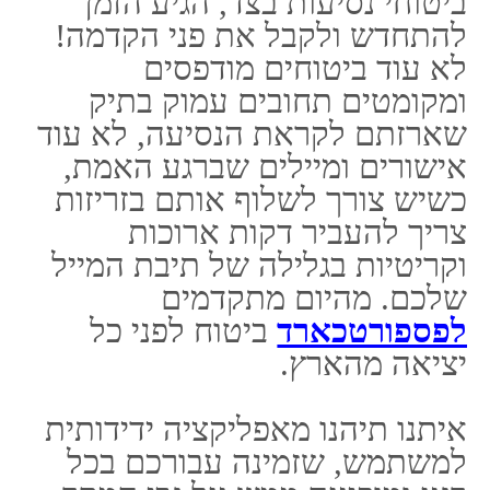
איתנו תיהנו מאפליקציה ידידותית
למשתמש, שזמינה עבורכם בכל
רגע ומופיעה ממש על גבי המסך
הראשי של הטלפון הנייד. במרחק
נגיעה תגיעו למידע הדרוש
עבורכם- פרטים אישיים, פרטי
הפוליסה, פרטי תשלום, דרכים
ליצירת קשר עם הסוכן וכן מגוון
פלטפורמות לעשות זאת.
במידה ואין באפשרותכם ליצור
עימנו קשר טלפוני- תוכלו לתקשר
איתנו דרך הווטסאפ או הפייסבוק,
ותקבלו שירות מיידי, אדיב והכי
חשוב זריז. כשאנחנו זקוקים לעזרה
בזמן שאנחנו בחו"ל, כל דקה היא
יקרה- בין אם מבחינה בריאותית
ובין אם מבחינה כלכלית.
אנחנו מעניקים חשיבות מלאה
וגבוהה לכך שבעת חירום אין זמן