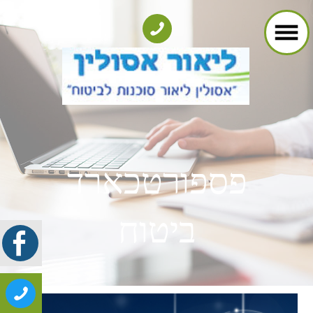
פספורטכארד
ביטוח​