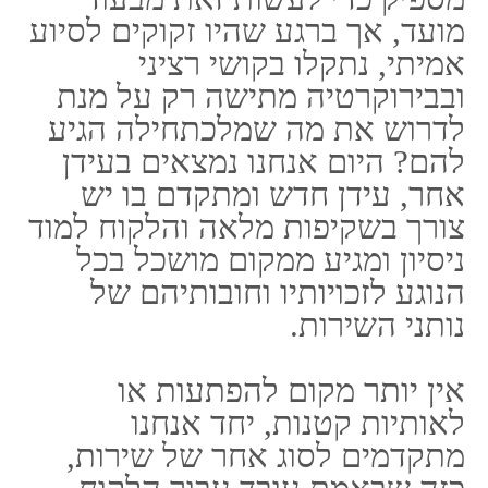
המכוסים על ידי הביטוח, ללא
צורך בהוצאות מצידכם. פרגנו
לעצמכם בביטוח שעובד עבורכם
ולא להפך.
פספורטכארד ביטוחים
מאות אלפי תושבים של מדינת
ישראל טסים כל שנה אל עבר
מדינות אשר על פני הגלובוס ואף
דואגים לבטח את עצמם לפני
הטיסה שלהם.
חלק מן תושבים אלו מכירים את
הזכויות אשר ניתנות עבורם על ידי
ביטוח נסיעות לחוץ לארץ אשר קנו
מבעוד מועד, אבל הרבה בני אדם
מביניהם נדרשים לשלם עלויות
אשר הינן מטורפות עבור טיפול
רפואי במצב של תאונה או לחלופין
במצב של מחלה אל מוסד של