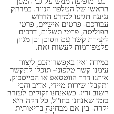
לבזבז, ועל כן חרטנו על דגלנו את
עיקרון המענה המהיר לכל פנייה.
כשאתם בוחרים בפספורטכארד,
אתם נהנים ממשפחה גם בחו"ל
החולקת את האינטרסים שלכם
ושומרת עליכם בכל אמצעי.
פספורטכארד ביטוחים מסוג אחר
כמה פעמים שמעתם על אנשים
שעשו ביטוח ודאגו להיות אחראים
מספיק כדי לעשות זאת מבעוד
מועד, אך ברגע שהיו זקוקים לסיוע
אמיתי, נתקלו בקושי רציני
ובבירוקרטיה מתישה רק על מנת
לדרוש את מה שמלכתחילה הגיע
להם? היום אנחנו נמצאים בעידן
אחר, עידן חדש ומתקדם בו יש
צורך בשקיפות מלאה והלקוח למוד
ניסיון ומגיע ממקום מושכל בכל
הנוגע לזכויותיו וחובותיהם של