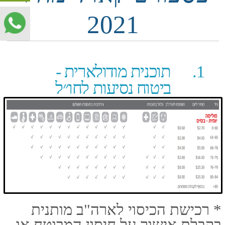
פספורטכארד
* רכישת הכיסוי לארה"ב מותנית
בקבלת אישור על חיסון המבוטח או
תעודת פטור מחיסון/בידוד, למעט
ילדים עד גיל 16 במסגרת נסיעה עם
הוריהם.
התוכנית ניתנת לרכישה גם לנוסעים
בני 76 ומעלה ו/או לחולים במחלות
קשות )פירוט המחלות בצידו השני של
הדף(, באמצעות מוקד המכירות
בטלפון 9912 *ובכפוף לחיתום רפואי.
החל מגיל 71 ,הכיסוי להחמרת מצב
קיים כלול במחיר. הפוליסה הבסיסית
כוללת בתוכה כיסוי חבות כלפי צד ג'