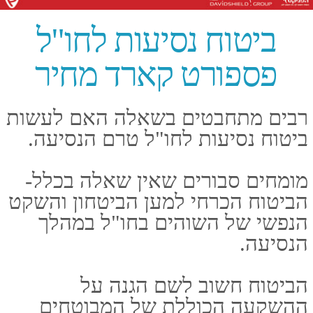
נזקים פוטנציאליים כמו אובדן או
גניבה של הכבודה.
כמה עולה ביטוח פספורט קארד?
מחיר ביטוח הנסיעות הבסיסי לחו"ל
מחושב בדרך כלל פר יום, ועומד על
כ2-2.5 דולרים ביום.
הכיסוי הבסיסי מכסה על הוצאות
רפואיות בחירום, הטסות רפואיות,
כיסויי כבודה וכו'.
אם מבצעים הרחבה לפוליסה
ומוסיפים עוד כיסויים, הסכום מתווסף
לתשלום היומי שמשולם ממילא.
הכיסוי שפספורט קארד מעניקה
לקהל המבוטחים השוהים בחו"ל, הינו
הכיסוי הגבוה ביותר כיום בעולם
הביטוחים, אשר יכול להגיע עד לשני