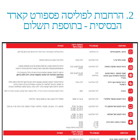
* בתקופת מגיפה, ובהתאם
להתפתחויות בישראל ובעולם,
עשויים לחול שינויים באיזורי הכיסוי,
ובתנאי הקבלה לביטוח.
להלן מצבים רפואיים להם נדרש
חיתום רפואי מלא באמצעות המוקד
שמספרו: 9912* פרקינסון, סרטן
שטופל במהלך 12 החודשים
האחרונים, מושתל איברים, איידס,CF
,טרשת נפוצה,ALS ,מחלת ריאות,
מחלת נפש, דיאליזה, אי
ספיקת/שחמת הכבד, אנמיה
אפלסטית, לחץ דם ריאתי, המופיליה,
אלצהיימר, אי ספיקת לב/מחלת לב
פעילה, נכות פונקציונאלית פיזית או
נפשית מעל %80.​