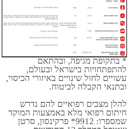
3. נוסע הנוטל יותר מאחת מהתרופות
למטה ו/או מאובחן ביותר מאחת
המחלות ו/או סובל מבעיה רפואית
שאינה מוזכרת ההרחבה קבוצת גיל
תקרת כיסוי בטבלה לעיל ו/או מטה,
חייב ברכישת הרחבה למצב רפואי
קודם​:
יתר לחץ דם
שומנים בדם
תת פעילות של בלוטת
התריס
קומדין או אספירין
(כתרופה בודדת, למעט
במקרים שלאחר מחלה
חסימתית של כלי דם)
צרבות/ קיב קיבה
פסוריאזיס