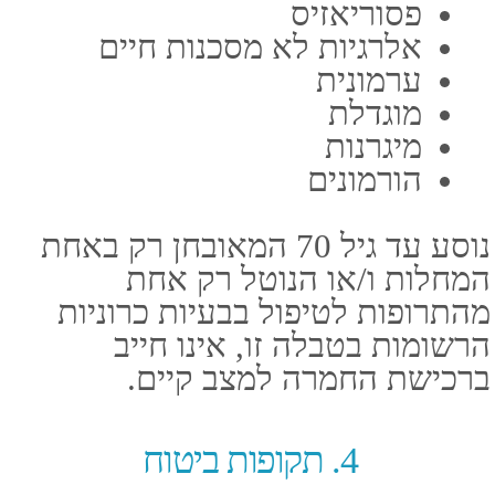
הביטוח חשוב לשם הגנה על
ההשקעה הכוללת של המבוטחים
בנסיעה, כך שגם אם נאלצים
להתמודד עם גניבה או עם בעיה
רפואית לא צפויה, יהיו לכך פתרונות
שלא יגרמו לשוהה בחו"ל להשקיע
את כל כספו האישי בהם.
אחד מביטוחי הנסיעות הפופולריים
במיוחד הינם
פספורט קארד
.
מדובר בכרטיס נטען איתו יכולים
לשלם בזמן אמת. בדקנו עבורכם
אודות מחירי הפספורט קארד ואלו
הממצאים.
כיסוי ביטוח נסיעות לחו"ל דרך
פספורט קארד
רכישה של פוליסת ביטוח
התואמת