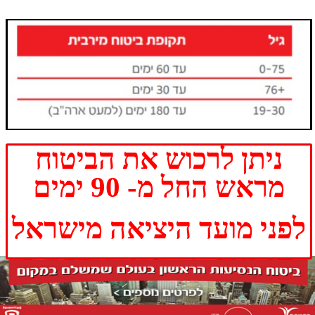
את מטרות הנסיעה הינה הכרחית.
חשוב לוודא עוד לפני שיוצאים
לנסיעה, שהמסלול הביטוחי בו
בחרתם מספק כיסוי לכל התרחישים
שעלולים לקרות בנסיעה שלכם,
בהתבסס על נתוני מזג אוויר, תנאים
גיאוגרפיים, אופי הטיול וכו'.
הביטוח נחלק בדרך כלל לשניים-
הוצאות רפואיות והוצאות כבודה.
בהיבט הרפואי זה יכול לכסות על
רכישת תרופות וכדורים, הוצאות
טיפולים רפואיים, הוצאות פינויים
ואשפוזים בבתי חולים, תאונות דרכים
המצריכות טיפול רפואי, הטסה
רפואית לארץ, טיפולי שיניים בחירום
וכו'.
בהיבט הכבודה, הביטוח מכסה על