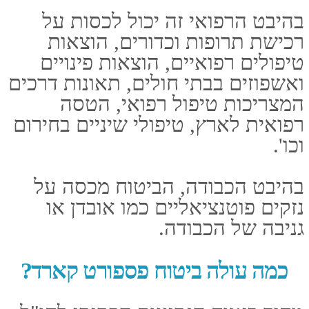
טלפון: 03-5107777
נייד: 050-5346371
מייל: LIOR@LIOR-INS.CO.IL
כתובת: אלי ויזל 2 ראשל"צ
(במכללה למנהל) 7579806
ישראל
ימי פעילות: א' - ה' שעת פתיחה:
08:00 שעת סגירה: 18:00
פספורטכארד
ביטוח נסיעות לחול