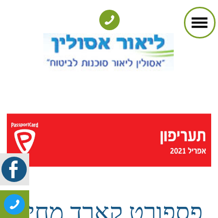
פספורט קארד מחיר
2021​
תוכנית מודולארית -
ביטוח נסיעות לחו״ל​