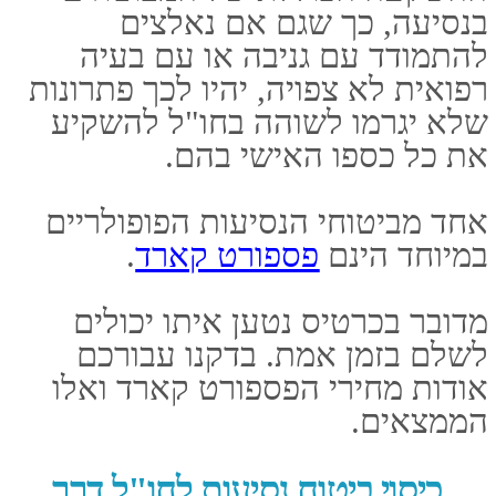
מיליון וחצי דולרים.
במידה והמבוטח נקלע למצוקה, כל
שעליו לעשות הוא לחייג למספר
הטלפון שמוטבע על הכרטיס הנטען,
בשיחה ללא עלות.
נוסעים מתמידים? מטעינים כרטיס
נטען שנתי
מי שעיקר נסיעותיו הן למטרות נופש
ולא עולות על פעם או פעמיים בשנה,
יכול בהחלט להסתפק בכרטיס שנטען
על בסיס יומי.
לעומת זאת, ישנם אנשי עסקים או
בליינים חובבי חו"ל, שנוהגים למצוא
את עצמם במדינות זרות עשרות
פעמים בשנה.
במקרים כאלו כבר עדיף להשתמש