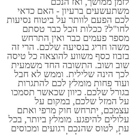
עצמכם, יתרחש חוק מרפי ואתם
עלולים להיפגע. מומלץ ביותר, בכל
עת, לטוס שהנכם רגועים ומכוסים
על ידי ביטוח, לכל תרחיש אשר
עשוי להתרחש לכם.
אינפורמציה כללית אודות פספורט
קארד
באם אינם חשים בטוב,
כאשר הנכם נמצאים
במדינה זרה, אתם
יכולים לפנות דרך צ'ט
בוואצאפ או להתקשר
לנציגי חברת
פספורט
קארד
. בתוך העטיפה
של הדרכון שלכם, תוכלו
למצוא את דרכי
ההתקשרות עם נציגי
החברה. הם יטענו את