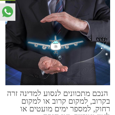
הנכם מתכוונים לנסוע למדינה זרה
בקרוב, למקום קרוב או למקום
רחוק, למספר ימים מועטים או
לזמן ממושך, ואז הנכם
משתעשעים ברעיון - האם כדאי
לכם הפעם לוותר על ביטוח נסיעות
לחו"ל? ככלות הכל כבר טסתם
מספר פעמים כבר ואין התרחש
משהו חריג בנסיעה שלכם. הרי זה
בזבוז כסף משווע להוצאה כל טיסה
שוב ושוב. התשובה החד משמעית
לכך הינה שלילית. וממש לא חבל
ועוד פחות מומלץ לכם להתגרות
בגורל שלכם. כיוון שכאשר תסמכו
על המזל שלכם, במקום על