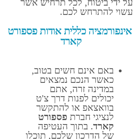
הכרטיס שלכם בסכום
המבוקש, על מנת שיהיה
באפשרותכם לשאת
בהוצאות של רופא,
והדבר אינו כרוך בכל
השתתפות עצמית
מצדכם. באם אירע
לכם תרחיש רפואי,
הרופאים של החברה
ישמחו לעזור לכם אף
בהכוונה רפואית
טלפונית בשפה העברית.
הדבר ייתן בידכם לשוב
לחופשה שלכם, ללא כל
ניירת או ללא כל כאבי
ראש.
המזוודה לא
הגיעה?
באם הכבודה
שלכם לא הגיעה –
הסירו דאגה מלבכם.
תפנו לאלתר לנציגי