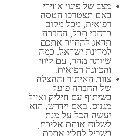
וחמישים דולר בכרטיס
הנטען עבור קניית הציוד
שחסר לכם.
טלפון: 03-5107777
נייד: 050-5346371
מייל: LIOR@LIOR-INS.CO.IL
כתובת: אלי ויזל 2 ראשל"צ
(במכללה למנהל) 7579806
ישראל
ימי פעילות: א' - ה' שעת פתיחה:
08:00 שעת סגירה: 18:00
פספורטכארד
ביטוח נסיעות לחול
ביטוח טיסה