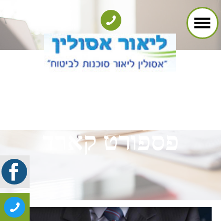
פספורט קארד