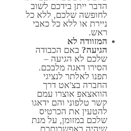
מצב של פינוי אווירי –
באם תצטרכו הטסה
רפואית, מכל מקום
ברחבי תבל, החברה
תדאג להחזיר אתכם
למדינת ישראל, כמה
שיותר מהר, עם ליווי
והכוונה רפואית.
צוות האיתור וההצלה
של החברה פועל
בשיתוף עם חיליק ואייל
מגנוס. באם יידרש, הוא
יעשה הכל על מנת
לשלוח אותם אליכם,
בשביל לחלץ אתכם
ולהחזיר אתכם למדינת
ישראל.
היתרונות של פספורט קארד
לעומת חברות אחרות