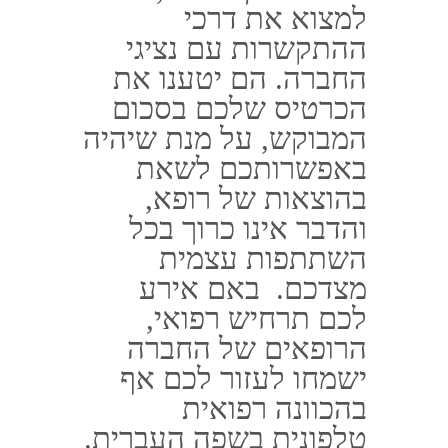
החברה בצ'אט דרך
הוואצאפ אוצרו עמם
קשר טלפוני והם ידאגו
להטעין את הכרטיס
שלכם במזומן, על מנת
שיהיה באפשרותכם
לרכוש את כל הדברים
שנחוצים לכם, עד אשר
הכבודה תחזור אליכם.
טיפול במצבי חירום כאשר יש לכם
פספורט קארד
למן העת שתיצרו קשר עם נציגי
חברת
פספורט קארד
, חדר המצב
שלהם ילווה ויתדרך אתכם, בצורה
רציפה. בנוסף לכם, הם יעדכנו את
הקרובים שלכם במדינת ישראל על
פי הדרישות שלכם ועל פי נסיבות
האירוע.