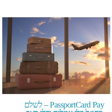
PassportCard Pay – לשלם
בחו״ל בלי עמלות ובלי כאב
ראש
כשאנחנו טסים לחו״ל, אנחנו
רגילים לשלם עמלות מט״ח על
כל פעולה קטנה – קפה, מונית,
קניות.עם PassportCard Pay,
זה פשוט לא קורה.הכרטיס
מאפשר תשלום במטבע מקומי
ללא עמלת המרה, כך שאתה
יודע בדיוק כמה יצא לך מהכיס
– בלי הפתעות בדיעבד.זה
יתרון משמעותי במיוחד
בטיולים ארוכים, קניות מרובות
או טיסות ליעדים יקרים.מעבר
לכך, הכרטיס מחובר ישירות
לביטוח הנסיעות של
PassportCard, כך שכל