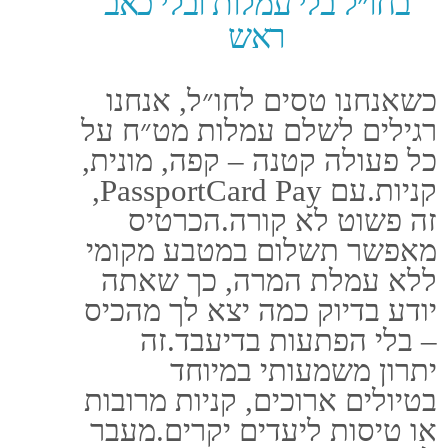
ההתנהלות בחו״ל הופכת
לפשוטה, חכמה ובטוחה יותר.
לרכישת ביטוח נסיעות מיידית
לחץ כאן​:
טלפון: 03-5107777
נייד: 050-5346371
מייל: LIOR@LIOR-INS.CO.IL
כתובת: אלי ויזל 2 ראשל"צ