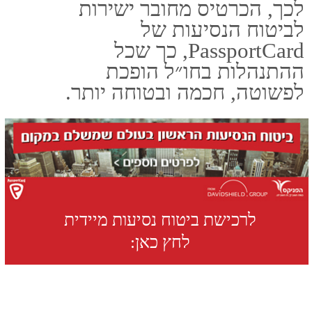
(במכללה למנהל) 7579806
ישראל
ימי פעילות: א' - ה' שעת פתיחה:
08:00 שעת סגירה: 18:00
פספורטכארד
ביטוח נסיעות לחול
ביטוח טיסה
חברת ביטוח פספורטכארד
ביטוח רפואי לחו"ל
האתר נבנה ע"י קידום פלוס
בניית אתרים
וקידום אתרים