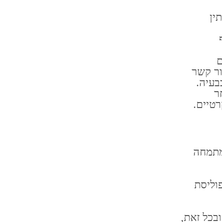
ין
ם
ור קשר
בעיה.
ר
רטיים.
מתמחה
וליסת
בכל זאת,