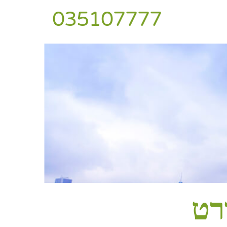
035107777
רט