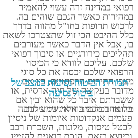
מבוטחים, מהווה עבורכם את
השקט הנפשי ומבטיח לכם שאין
תידרשו לשאת בהוצאות עבור
חופשה שהנכם מבטלים אותה.​
טלפון: 03-5107777
נייד: 050-5346371
מייל: LIOR@LIOR-INS.CO.IL
כתובת: אלי ויזל 2 ראשל"צ
(במכללה למנהל) 7579806
ישראל
ימי פעילות: א' - ה' שעת פתיחה:
08:00 שעת סגירה: 18:00