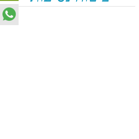
האם
ביטוח נסיעות יקנה
לכם רוגע נפשי
?​
רוגע נפשי עשוי להוות רק הגורם
הראשוני שבני אדם רוכשים
ביטוח
נסיעות
. נסיעה לחופשה עשויה
להיות מלווה בסטרס מספיק ללא
הצורך לדאוג מה שנדרש מכם
לעשות במצב של חירום. כאשר
הנכם מתעתדים לרכוש ביטוח
נסיעות, מובטח לכם כיסוי במידה